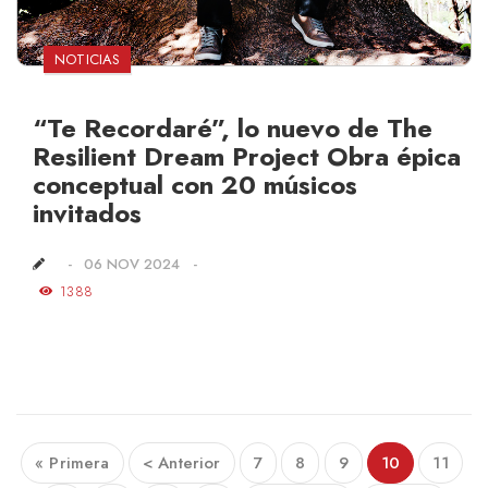
NOTICIAS
“Te Recordaré”, lo nuevo de The
Resilient Dream Project Obra épica
conceptual con 20 músicos
invitados
06 NOV 2024
1388
« Primera
< Anterior
7
8
9
10
11