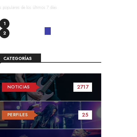
 populares de los últimos 7 días
1
2
CATEGORÍAS
2717
NOTICIAS
25
PERFILES