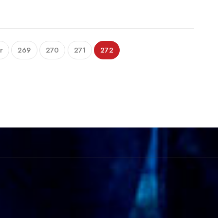
r
269
270
271
272