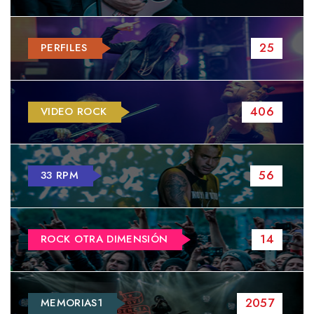
25
PERFILES
406
VIDEO ROCK
56
33 RPM
14
ROCK OTRA DIMENSIÓN
2057
MEMORIAS1