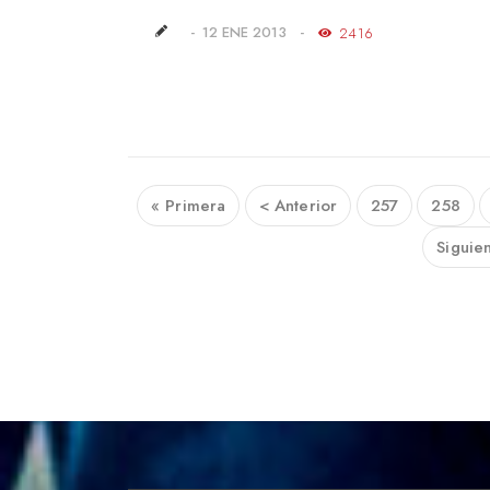
12 ENE 2013
2416
« Primera
< Anterior
257
258
Siguie