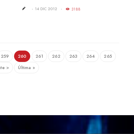
14 DIC 2012
3188
259
260
261
262
263
264
265
nte >
Última »