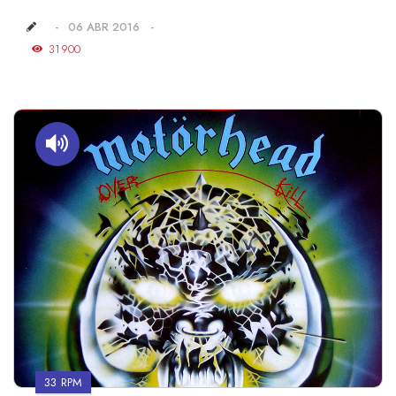
06 ABR 2016
31900
33 RPM