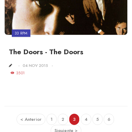
33 RPM
The Doors - The Doors
04 NOV 2015
3501
< Anterior
1
2
3
4
5
6
Siguiente >