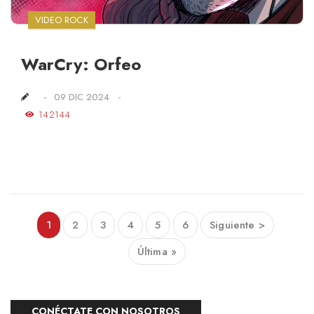
VIDEO ROCK
WarCry: Orfeo
09 DIC 2024
142144
1
2
3
4
5
6
Siguiente >
Última »
CONÉCTATE CON NOSOTROS