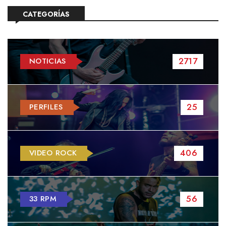
CATEGORÍAS
2717
NOTICIAS
25
PERFILES
406
VIDEO ROCK
56
33 RPM