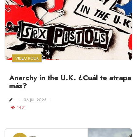
VIDEO ROCK
Anarchy in the U.K. ¿Cuál te atrapa
más?
06 JUL 2025
1491