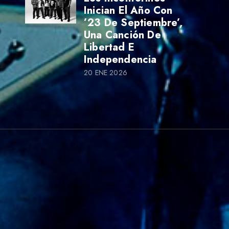
Inician El Año Con
’23 De Septiembre’,
Una Canción De
Libertad E
Independencia
20 ENE 2026