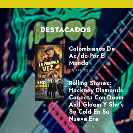
DESTACADOS
Colombianos De
Ac/dc Por El
Mundo
05 FEB 2026
Rolling Stones:
Hackney Diamonds
Conecta Con Doom
And Gloom Y She’s
So Cold En Su
Nueva Era
20 ENE 2026