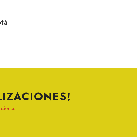
otá
IZACIONES!
zaciones.