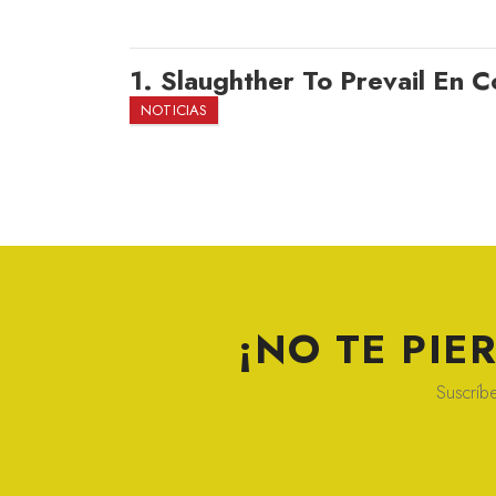
1.
Slaughther To Prevail En C
NOTICIAS
¡NO TE PI
Suscríbe