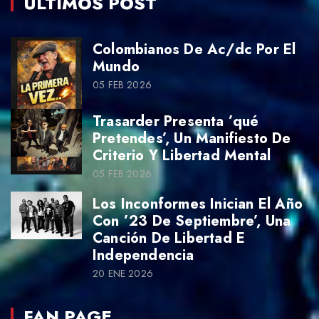
ÚLTIMOS POST
Colombianos De Ac/dc Por El
Mundo
05 FEB 2026
Trasarder Presenta ’qué
Pretendes’, Un Manifiesto De
Criterio Y Libertad Mental
05 FEB 2026
Los Inconformes Inician El Año
Con ’23 De Septiembre’, Una
Canción De Libertad E
Independencia
20 ENE 2026
FAN PAGE