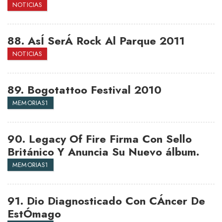
NOTICIAS
88.
AsÍ SerÁ Rock Al Parque 2011
NOTICIAS
89.
Bogotattoo Festival 2010
MEMORIAS1
90.
Legacy Of Fire Firma Con Sello
Británico Y Anuncia Su Nuevo álbum.
MEMORIAS1
91.
Dio Diagnosticado Con CÁncer De
EstÓmago