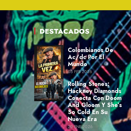
DESTACADOS
Colombianos De
Ac/dc Por El
Mundo
05 FEB 2026
Rolling Stones:
Hackney Diamonds
Conecta Con Doom
And Gloom Y She’s
So Cold En Su
Nueva Era
20 ENE 2026