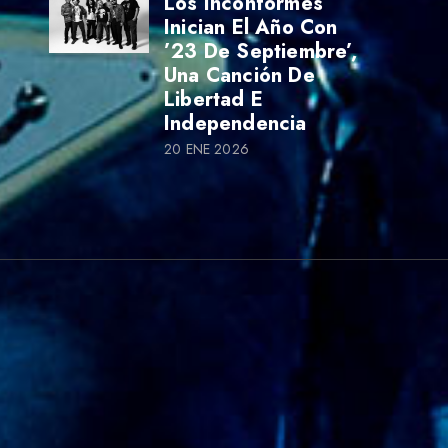
Los Inconformes
Inician El Año Con
’23 De Septiembre’,
Una Canción De
Libertad E
Independencia
20 ENE 2026