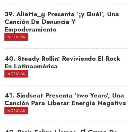
39.
Aliette_g Presenta ’¡y Qué!’, Una
Canción De Denuncia Y
Empoderamiento
NOTICIAS
40.
Steady Rollin: Reviviendo El Rock
En Latinoamérica
NOTICIAS
41.
Sindseat Presenta ’two Years’, Una
Canción Para Liberar Energía Negativa
NOTICIAS