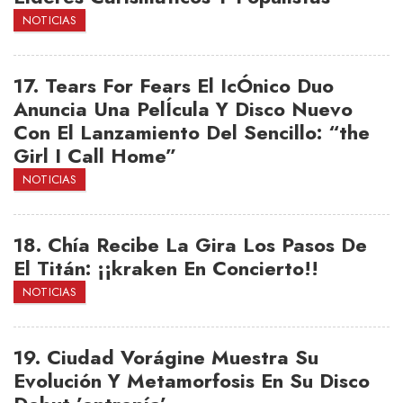
NOTICIAS
17.
Tears For Fears El IcÓnico Duo
Anuncia Una PelÍcula Y Disco Nuevo
Con El Lanzamiento Del Sencillo: “the
Girl I Call Home”
NOTICIAS
18.
Chía Recibe La Gira Los Pasos De
El Titán: ¡¡kraken En Concierto!!
NOTICIAS
19.
Ciudad Vorágine Muestra Su
Evolución Y Metamorfosis En Su Disco