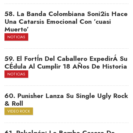
58.
La Banda Colombiana Soni2is Hace
Una Catarsis Emocional Con ’cuasi
Muerto’
NOTICIAS
59.
El FortÍn Del Caballero ExpedirÁ Su
CÉdula Al Cumplir 18 AÑos De Historia
NOTICIAS
60.
Punisher Lanza Su Single Ugly Rock
& Roll
VIDEO ROCK
61.
Pokolgép: La Bomba Casera De