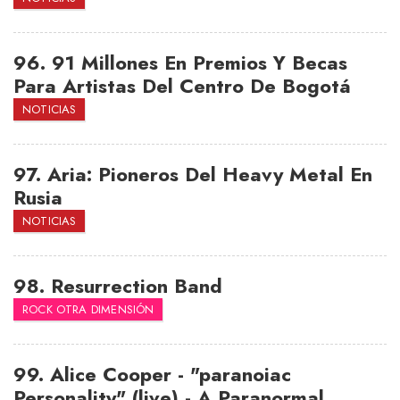
96.
91 Millones En Premios Y Becas
Para Artistas Del Centro De Bogotá
NOTICIAS
97.
Aria: Pioneros Del Heavy Metal En
Rusia
NOTICIAS
98.
Resurrection Band
ROCK OTRA DIMENSIÓN
99.
Alice Cooper - "paranoiac
Personality" (live) - A Paranormal