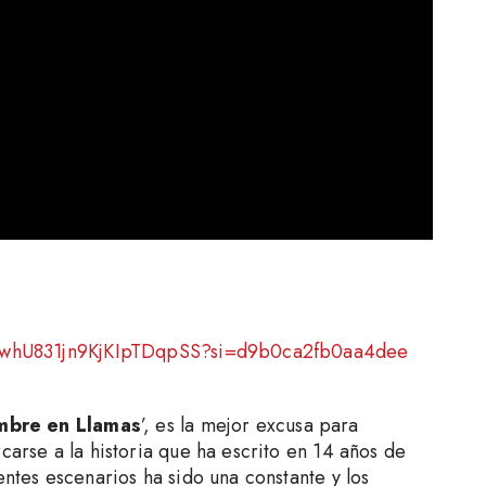
k/69whU831jn9KjKIpTDqpSS?si=d9b0ca2fb0aa4dee
bre en Llamas
’, es la mejor excusa para
carse a la historia que ha escrito en 14 años de
entes escenarios ha sido una constante y los