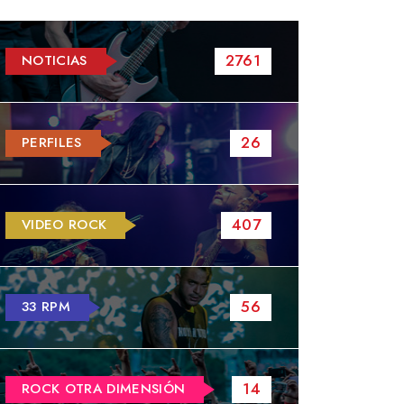
2761
NOTICIAS
26
PERFILES
407
VIDEO ROCK
56
33 RPM
14
ROCK OTRA DIMENSIÓN