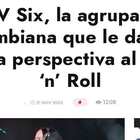
V Six, la agrup
mbiana que le d
 perspectiva a
‘n’ Roll
1208
-
21 NOV 2025