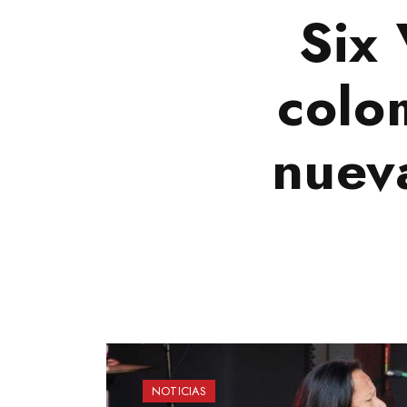
Six 
colo
nueva
NOTICIAS