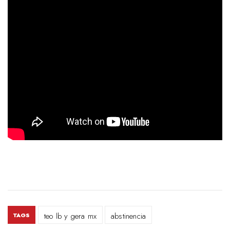
teo lb y gera mx
abstinencia
TAGS