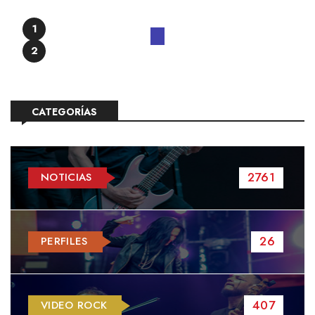
1
2
CATEGORÍAS
2761
NOTICIAS
26
PERFILES
407
VIDEO ROCK