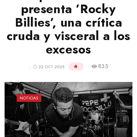
presenta ’Rocky
Billies’, una crítica
cruda y visceral a los
excesos
835
-
22 OCT 2025
NOTICIAS