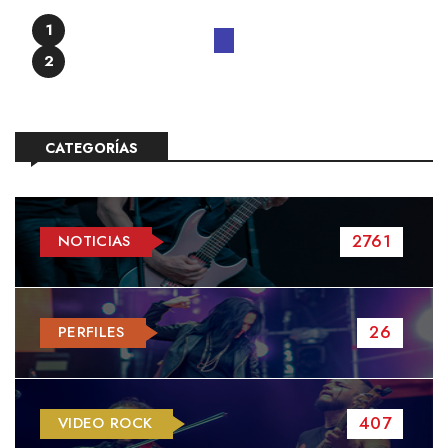
1
2
CATEGORÍAS
2761
NOTICIAS
26
PERFILES
407
VIDEO ROCK