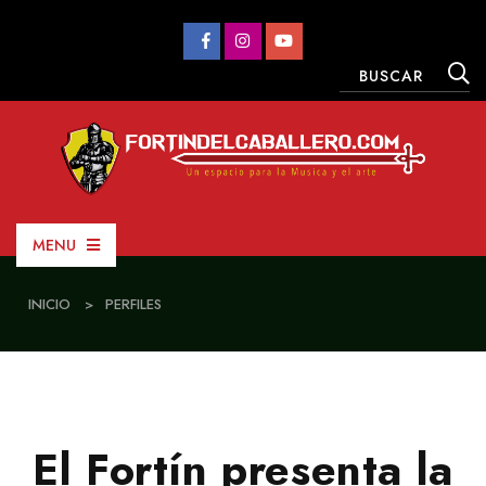
MENU
INICIO
>
PERFILES
El Fortín presenta la