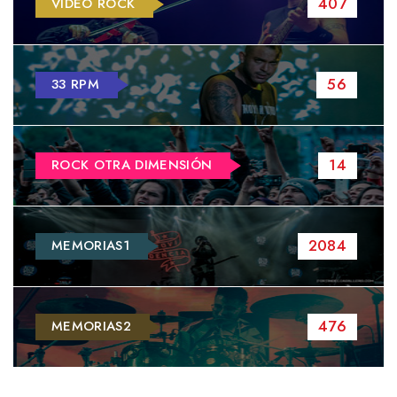
407
VIDEO ROCK
56
33 RPM
14
ROCK OTRA DIMENSIÓN
2084
MEMORIAS1
476
MEMORIAS2