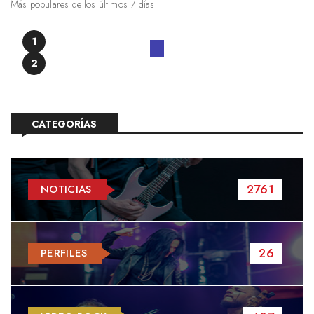
Más populares de los últimos 7 días
1
2
CATEGORÍAS
2761
NOTICIAS
26
PERFILES