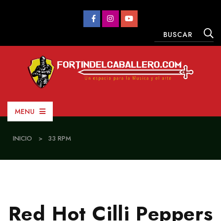
MENU
INICIO
>
33 RPM
Red Hot Cilli Peppers