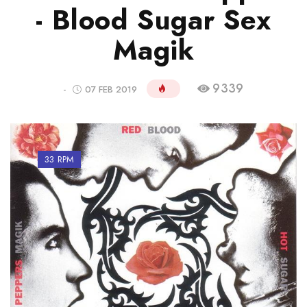
- Blood Sugar Sex
Magik
9339
-
07 FEB 2019
33 RPM