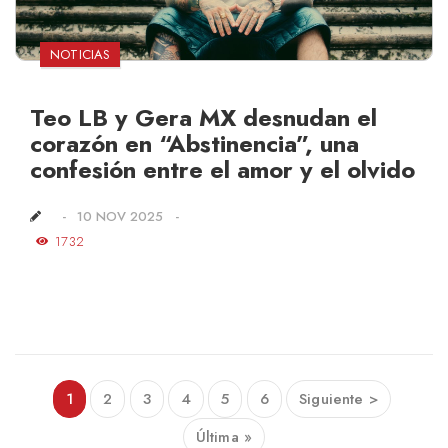
NOTICIAS
Teo LB y Gera MX desnudan el
corazón en “Abstinencia”, una
confesión entre el amor y el olvido
10 NOV 2025
1732
1
2
3
4
5
6
Siguiente >
Última »